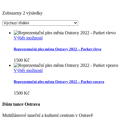
Zobrazeny 2 výsledky
Tento
Výběr možností
produkt
má
Reprezentační ples města Ostravy 2022 – Parket vlevo
více
variant.
1500
Kč
Možnosti
lze
Tento
Výběr možností
vybrat
produkt
na
má
Reprezentační ples města Ostravy 2022 – Parket vpravo
stránce
více
produktu
variant.
1500
Kč
Možnosti
lze
Dům tance Ostrava
vybrat
na
Multižánrové taneční a kulturní centrum v Ostravě
stránce
produktu