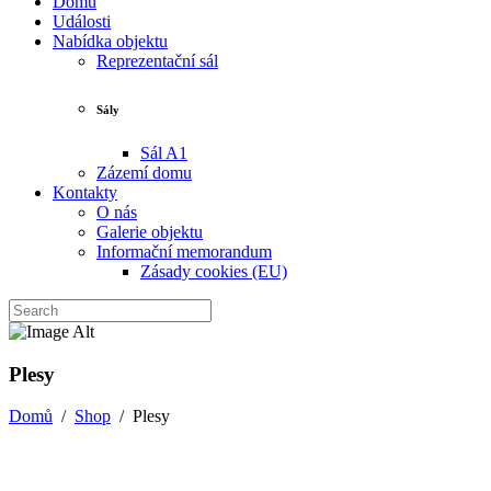
Domů
Události
Nabídka objektu
Reprezentační sál
Sály
Sál A1
Zázemí domu
Kontakty
O nás
Galerie objektu
Informační memorandum
Zásady cookies (EU)
Plesy
Domů
/
Shop
/
Plesy