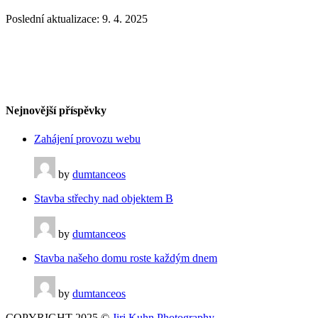
Poslední aktualizace: 9. 4. 2025
‭+420 775 611 506‬
Po -Ne 10.00 - 20.00
info@dumtanceostrava.cz
Nejnovější příspěvky
Zahájení provozu webu
by
dumtanceos
Stavba střechy nad objektem B
by
dumtanceos
Stavba našeho domu roste každým dnem
by
dumtanceos
COPYRIGHT 2025 ©
Jiri Kuhn Photography