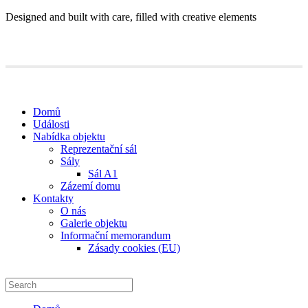
Designed and built with care, filled with creative elements
Domů
Události
Nabídka objektu
Reprezentační sál
Sály
Sál A1
Zázemí domu
Kontakty
O nás
Galerie objektu
Informační memorandum
Zásady cookies (EU)