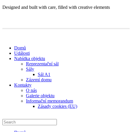
Designed and built with care, filled with creative elements
Domů
Události
Nabídka objektu
Reprezentační sál
Sály
Sál A1
Zázemí domu
Kontakty
O nás
Galerie objektu
Informační memorandum
Zásady cookies (EU)