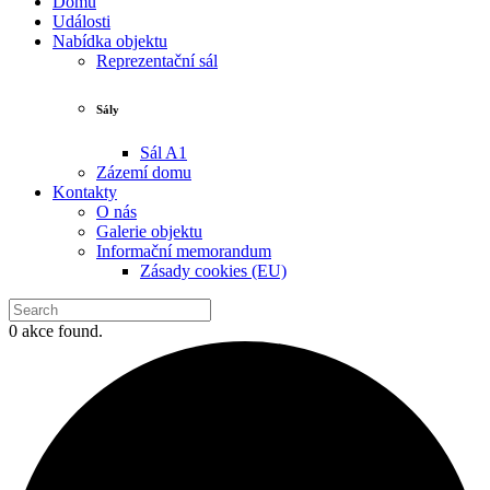
Domů
Události
Nabídka objektu
Reprezentační sál
Sály
Sál A1
Zázemí domu
Kontakty
O nás
Galerie objektu
Informační memorandum
Zásady cookies (EU)
0 akce found.