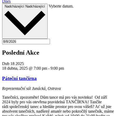
Dnes
Vyberte datum.
Nadcházející
Nadcházející
Poslední Akce
Dub
18
2025
18 dubna, 2025 @ 7:00 pm
-
9:00 pm
Páteční tančírna
Reprezentační sál
Junácká, Ostrava
Tanečníci, zpozorněte! Dům tance má pro vás novinku! Od září
2024 byly pro vás otevřena pravidelná TANČÍRNA! Tančíte
rádi společenský tanec a hledáte prostor pro svou vášeň? Ať už jste
absolvent tanečních, nadšený amatér nebo pokročilý tanečník, máme
pro vás skvělou zprávu! Každý pátek od 19:00 do 21:00 hodin se