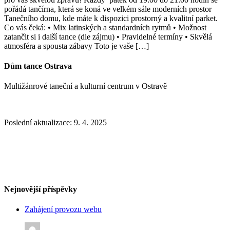
pořádá tančírna, která se koná ve velkém sále moderních prostor
Tanečního domu, kde máte k dispozici prostorný a kvalitní parket.
Co vás čeká: • Mix latinských a standardních rytmů • Možnost
zatančit si i další tance (dle zájmu) • Pravidelné termíny • Skvělá
atmosféra a spousta zábavy Toto je vaše […]
Dům tance Ostrava
Multižánrové taneční a kulturní centrum v Ostravě
Poslední aktualizace: 9. 4. 2025
‭+420 775 611 506‬
Po -Ne 10.00 - 20.00
info@dumtanceostrava.cz
Nejnovější příspěvky
Zahájení provozu webu