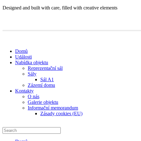
Designed and built with care, filled with creative elements
Domů
Události
Nabídka objektu
Reprezentační sál
Sály
Sál A1
Zázemí domu
Kontakty
O nás
Galerie objektu
Informační memorandum
Zásady cookies (EU)