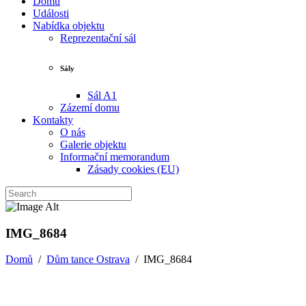
Domů
Události
Nabídka objektu
Reprezentační sál
Sály
Sál A1
Zázemí domu
Kontakty
O nás
Galerie objektu
Informační memorandum
Zásady cookies (EU)
IMG_8684
Domů
/
Dům tance Ostrava
/
IMG_8684