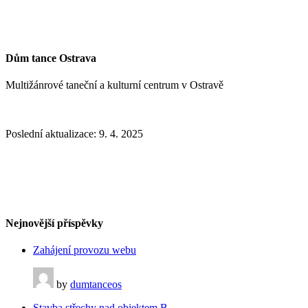
Dům tance Ostrava
Multižánrové taneční a kulturní centrum v Ostravě
Poslední aktualizace: 9. 4. 2025
‭+420 775 611 506‬
Po -Ne 10.00 - 20.00
info@dumtanceostrava.cz
Nejnovější příspěvky
Zahájení provozu webu
by
dumtanceos
Stavba střechy nad objektem B