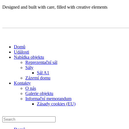
Designed and built with care, filled with creative elements
Domů
Události
Nabídka objektu
Reprezentační sál
Sály
Sál A1
Zázemí domu
Kontakty
O nás
Galerie objektu
Informační memorandum
Zásady cookies (EU)