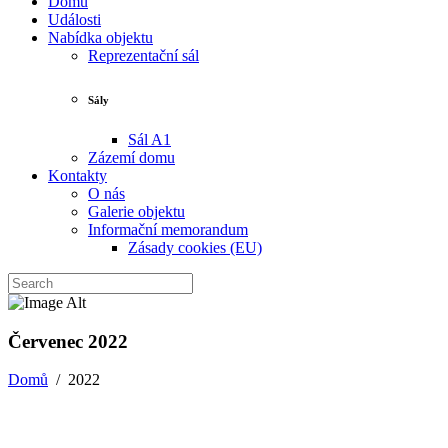
Domů
Události
Nabídka objektu
Reprezentační sál
Sály
Sál A1
Zázemí domu
Kontakty
O nás
Galerie objektu
Informační memorandum
Zásady cookies (EU)
Červenec 2022
Domů
/
2022